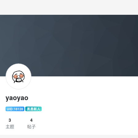
yaoyao
UID:18128
黑黑新人
3
4
主题
帖子