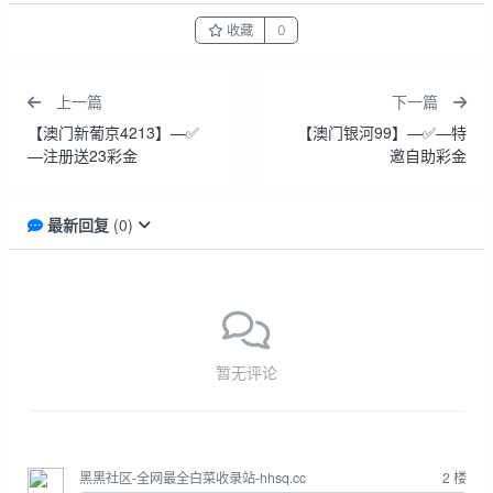
收藏
0
上一篇
下一篇
【澳门新葡京4213】—✅
【澳门银河99】—✅—特
—注册送23彩金
邀自助彩金
最新回复
(
0
)
暂无评论
黑黑社区-全网最全白菜收录站-hhsq.cc
2
楼